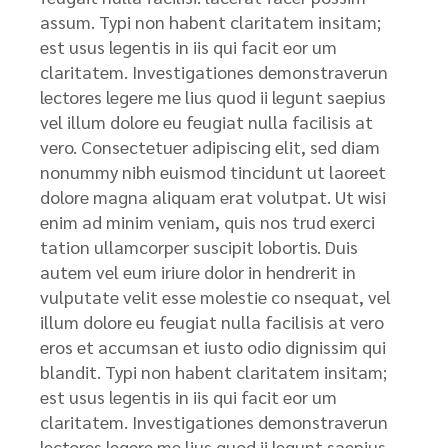
assum. Typi non habent claritatem insitam;
est usus legentis in iis qui facit eor um
claritatem. Investigationes demonstraverun
lectores legere me lius quod ii legunt saepius
vel illum dolore eu feugiat nulla facilisis at
vero. Consectetuer adipiscing elit, sed diam
nonummy nibh euismod tincidunt ut laoreet
dolore magna aliquam erat volutpat. Ut wisi
enim ad minim veniam, quis nos trud exerci
tation ullamcorper suscipit lobortis. Duis
autem vel eum iriure dolor in hendrerit in
vulputate velit esse molestie co nsequat, vel
illum dolore eu feugiat nulla facilisis at vero
eros et accumsan et iusto odio dignissim qui
blandit. Typi non habent claritatem insitam;
est usus legentis in iis qui facit eor um
claritatem. Investigationes demonstraverun
lectores legere me lius quod ii legunt saepius