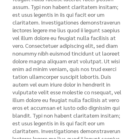
assum. Typi non habent claritatem insitam;
est usus legentis in iis qui facit eor um
claritatem. Investigationes demonstraverun
lectores legere me lius quod ii legunt saepius
vel illum dolore eu feugiat nulla facilisis at
vero. Consectetuer adipiscing elit, sed diam
nonummy nibh euismod tincidunt ut laoreet
dolore magna aliquam erat volutpat. Ut wisi
enim ad minim veniam, quis nos trud exerci
tation ullamcorper suscipit lobortis. Duis
autem vel eum iriure dolor in hendrerit in
vulputate velit esse molestie co nsequat, vel
illum dolore eu feugiat nulla facilisis at vero
eros et accumsan et iusto odio dignissim qui
blandit. Typi non habent claritatem insitam;
est usus legentis in iis qui facit eor um
claritatem. Investigationes demonstraverun
lectores legere me lius quod ii legunt saepius